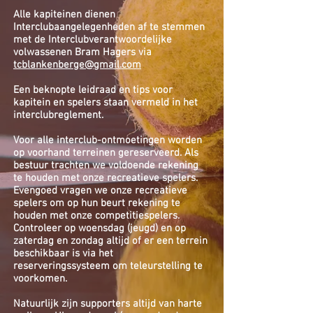
Alle kapiteinen dienen
Interclubaangelegenheden af te stemmen
met de Interclubverantwoordelijke
volwassenen Bram Hagers via
tcblankenberge@gmail.com
Een beknopte leidraad en tips voor
kapitein en spelers staan vermeld in het
interclubreglement.
Voor alle interclub-ontmoetingen worden
op voorhand terreinen gereserveerd. Als
bestuur trachten we voldoende rekening
te houden met onze recreatieve spelers.
Evengoed vragen we onze recreatieve
spelers om op hun beurt rekening te
houden met onze competitiespelers.
Controleer op woensdag (jeugd) en op
zaterdag en zondag altijd of er een terrein
beschikbaar is via het
reserveringssysteem om teleurstelling te
voorkomen.
Natuurlijk zijn supporters altijd van harte