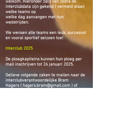
welkom. Hieronder zal ( van zodra de
interclubdata zijn gekend ) vermeld staan
welke teams op
welke dag aanvangen
met hun
wedstrijden.
We wensen alle teams een leuk, succesvol
en vooral sportief seizoen toe!
Interclub 2025
De ploegkapiteins kunnen hun ploeg per
mail inschrijven tot 26 januari 2025.
Gelieve volgende zaken te mailen naar de
interclubverantwoordelijke Bram
Hagers (
hagers.bram@gmail.com
) of
naar
tcblankenberge@gmail.com
::
- afdeling waarin je wenst in te
schrijven. Je kan alle afdelingen bekijken
op volgende
site:
https://www.tennisvlaanderen.be/gew
estelijke-interclub
- Minimum en maximum aantal
punten waarin je wenst te spelen