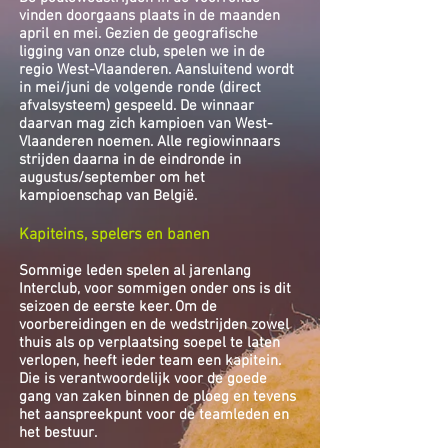
vinden doorgaans plaats in de maanden
april en mei. Gezien de geografische
ligging van onze club, spelen we in de
regio West-Vlaanderen. Aansluitend wordt
in mei/juni de volgende ronde (direct
afvalsysteem) gespeeld. De winnaar
daarvan mag zich kampioen van West-
Vlaanderen noemen. Alle regiowinnaars
strijden daarna in de eindronde in
augustus/september om het
kampioenschap van België.
Kapiteins, spelers en banen
Sommige leden spelen al jarenlang
Interclub, voor sommigen onder ons is dit
seizoen de eerste keer. Om de
voorbereidingen en de wedstrijden zowel
thuis als op verplaatsing soepel te laten
verlopen, heeft ieder team een kapitein.
Die is verantwoordelijk voor de goede
gang van zaken binnen de ploeg en tevens
het aanspreekpunt voor de teamleden en
het bestuur.