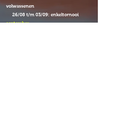
volwassenen
26/08 t/m 03/09: enkeltornooi
september
Clubkampioenschappen Tennis en
Padel
07/09 tot 10/09: Padeltornooi
19/09: finales Petanque
23/09: finales
Clubkampi
oenschappen
23/09: Fin de Saison
december
sinterklaasfeest