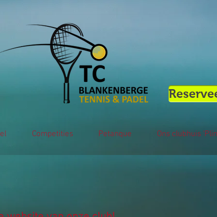
Reservee
el
Competities
Petanque
Ons clubhuis 'Plin