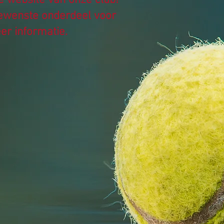
 website van onze club!
gewenste onderdeel voor
er informatie.