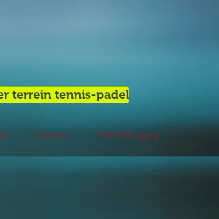
r terrein tennis-padel
g 7'
Sponsors
Contact & Ligging